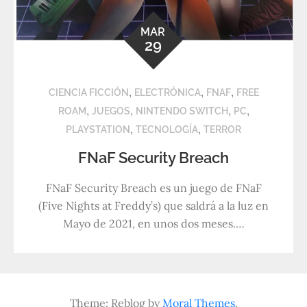
MAR
29
,
,
,
CIENCIA FICCIÓN
ELECTRÓNICA
FNAF
FREE
,
,
,
,
ROAM
JUEGOS
NINTENDO SWITCH
PC
,
,
PLAYSTATION
TECNOLOGÍA
TERROR
FNaF Security Breach
FNaF Security Breach es un juego de FNaF
(Five Nights at Freddy’s) que saldrá a la luz en
Mayo de 2021, en unos dos meses.…
Theme: Reblog by
Moral Themes
.