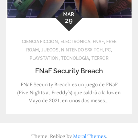
MAR
29
,
,
,
CIENCIA FICCIÓN
ELECTRÓNICA
FNAF
FREE
,
,
,
,
ROAM
JUEGOS
NINTENDO SWITCH
PC
,
,
PLAYSTATION
TECNOLOGÍA
TERROR
FNaF Security Breach
FNaF Security Breach es un juego de FNaF
(Five Nights at Freddy’s) que saldrá a la luz en
Mayo de 2021, en unos dos meses.…
Theme: Reblog by
Moral Themes
.