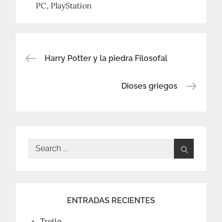
PC
PlayStation
Navegación
Harry Potter y la piedra Filosofal
de
Dioses griegos
entradas
Search
for:
ENTRADAS RECIENTES
Trello